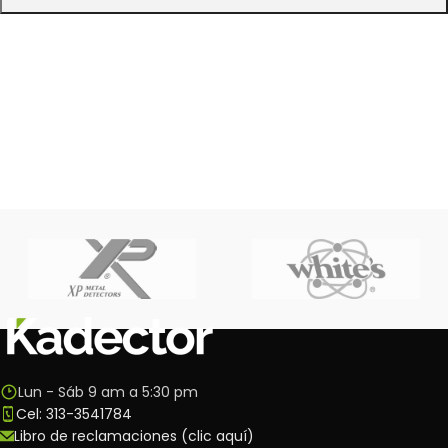
Lun - Sáb 9 am a 5:30 pm
Cel: 313-3541784
Libro de reclamaciones (clic aquí)