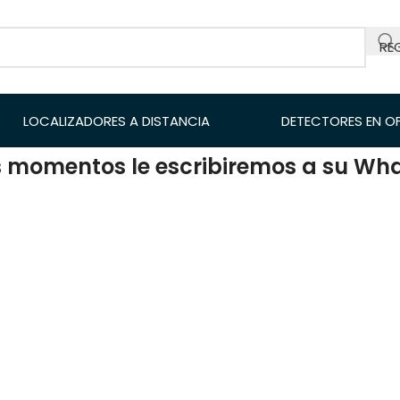
RE
LOCALIZADORES A DISTANCIA
DETECTORES EN O
es momentos le escribiremos a su W