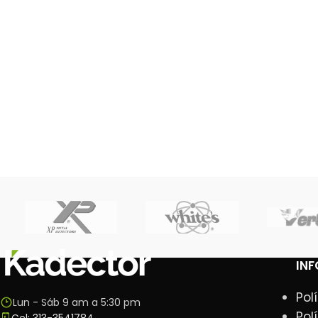
IN
Pol
Lun - Sáb 9 am a 5:30 pm
Pol