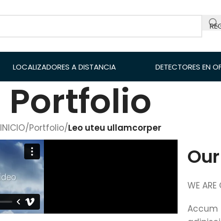
RE
LOCALIZADORES A DISTANCIA
DETECTORES EN O
Portfolio
INICIO
/
Portfolio
/
Leo uteu ullamcorper
Our
WE ARE 
Accum l