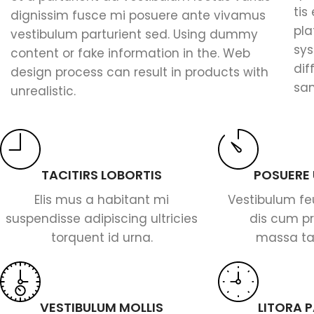
tis
dignissim fusce mi posuere ante vivamus
pl
vestibulum parturient sed. Using dummy
sys
content or fake information in the. Web
dif
design process can result in products with
sa
unrealistic.
TACITIRS LOBORTIS
POSUERE
Elis mus a habitant mi
Vestibulum fe
suspendisse adipiscing ultricies
dis cum pri
torquent id urna.
massa taci
VESTIBULUM MOLLIS
LITORA 