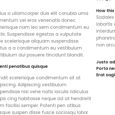
How this
ius a ullamcorper duis elit conubia urna
Sodales 
mentum vel eros venenatis donec
lobortis
elerisque nam leo sem condimentum eu
interdum
iis. Suspendisse egestas a vulputate
pharetr
e scelerisque aliquam suspendisse
non arcu
tus a a condimentum eu vestibulum
tibulum dui posuere tincidunt blandit.
Justo ad
enti penatibus quisque
Porta ne
Erat sagi
ndit scelerisque condimentum sit at
piscing. Adipiscing vestibulum
pendisse nisi vene natis iaculis ridiculus
pis cing habitasse neque ad at hendrerit
m facilisi semper. Potenti pen atibus
sque suspen disse fusce sociosqu lobor