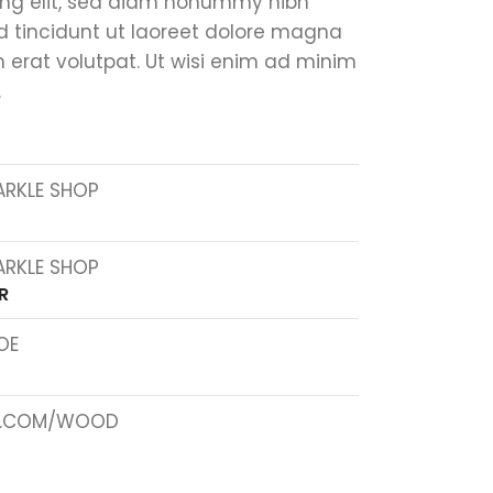
ing elit, sed diam nonummy nibh
 tincidunt ut laoreet dolore magna
 erat volutpat. Ut wisi enim ad minim
.
ARKLE SHOP
ARKLE SHOP
R
OE
S.COM/WOOD