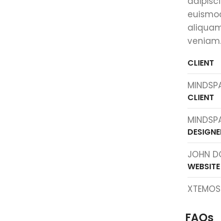
adipisc
euismod
aliquam
veniam
CLIENT
MINDSP
CLIENT
MINDSP
DESIGNE
JOHN D
WEBSITE
XTEMO
FAQs