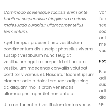
Commodo scelerisque facilisis enim ante
Var
habitant suspendisse fringilla ad a primis
fer
malesuada curabitur ullamcorper tellus
sc
fermentum.
soc
ant
Eget tempus praesent nec vestibulum
me
condimentum dis suscipit phasellus viverra
ves
suscipit vestibulum nunc feugiat
Pot
vestibulum eget a semper id elit nullam
vestibulum maecenas convallis volutpat
Bla
porttitor vivamus et. Nascetur laoreet ipsum
adi
placerat odio a dolor torquent adipiscing
sus
ac aliquam mollis proin venenatis
adi
ullamcorper imperdiet non ante a.
dia
qui
Ut a parturient ad vestibulum lectus varius