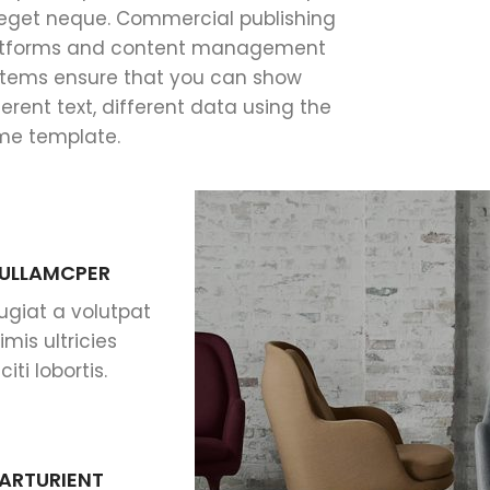
 eget neque. Commercial publishing
atforms and content management
tems ensure that you can show
ferent text, different data using the
me template.
 ULLAMCPER
ugiat a volutpat
mis ultricies
ti lobortis.
PARTURIENT