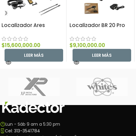
Localizador Ares
Localizador BR 20 Pro
$
15,600,000.00
$
9,100,000.00
LEER MÁS
LEER MÁS
Lun - Sáb 9 am a 5:30 pm
Cel: 313-3541784