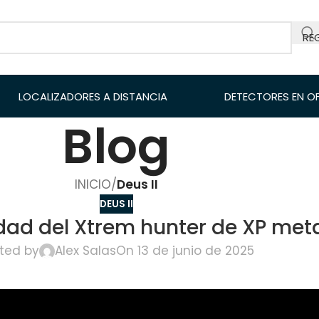
RE
LOCALIZADORES A DISTANCIA
DETECTORES EN O
Blog
INICIO
/
Deus II
DEUS II
dad del Xtrem hunter de XP meta
ted by
Alex Salas
On 13 de junio de 2025