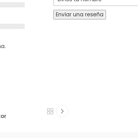
Enviar una reseña
na.
tor