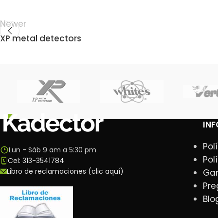
Newer
XP metal detectors
IN
Pol
Lun - Sáb 9 am a 5:30 pm
Pol
Cel: 313-3541784
Libro de reclamaciones (clic aquí)
Gar
Pre
Blo