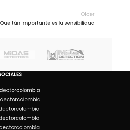
Older
Que tán importante es la sensibilidad
SOCIALES
dectorcolombia
dectorcolombia
dectorcolombia
dectorcolombia
dectorcolombia