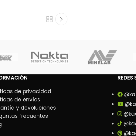
FORMACIÓN
REDES 
íticas de privacidad
@ka
íticas de envíos
@ka
antía y devoluciones
@ka
guntas frecuentes
@ka
g
@ka