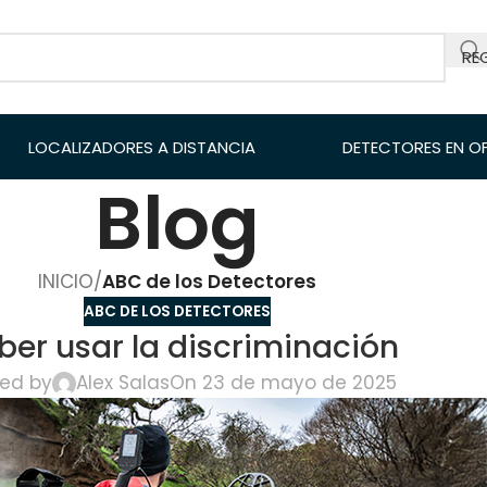
RE
LOCALIZADORES A DISTANCIA
DETECTORES EN O
Blog
INICIO
/
ABC de los Detectores
ABC DE LOS DETECTORES
ber usar la discriminación
ed by
Alex Salas
On 23 de mayo de 2025