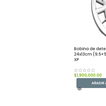
Bobina de dete
24x13cm (9.5×5″
XP
$
1,900,000.00
AÑADIR 