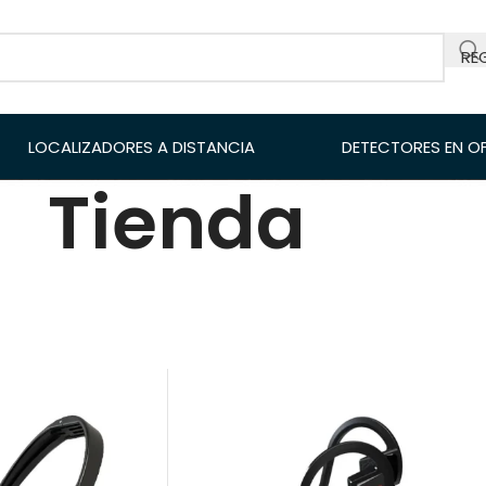
RE
LOCALIZADORES A DISTANCIA
DETECTORES EN O
Tienda
Mostrar
9
12
18
XP
Disponible